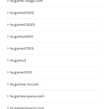
bcgame-norge.com
bcgame01022
bcgame03025
bcgame26011
bcgame27013
bcgame3
bcgame31011
bcgamee-ro.com
bcgameespana.com
bcgameireland.com