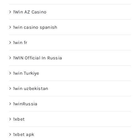
1Win AZ Casino
1win casino spanish
1win fr
1WIN Official In Russia
1win Turkiye
1win uzbekistan
1winRussia
1xbet
1xbet apk