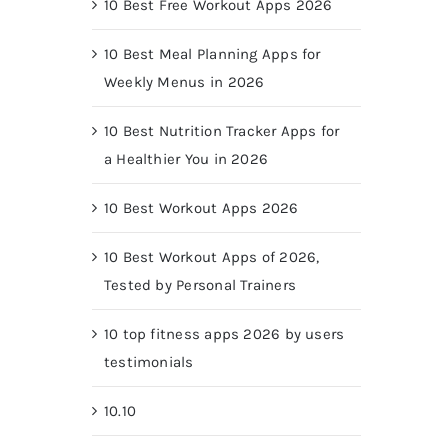
10 Best Free Workout Apps 2026
10 Best Meal Planning Apps for
Weekly Menus in 2026
10 Best Nutrition Tracker Apps for
a Healthier You in 2026
10 Best Workout Apps 2026
10 Best Workout Apps of 2026,
Tested by Personal Trainers
10 top fitness apps 2026 by users
testimonials
10.10