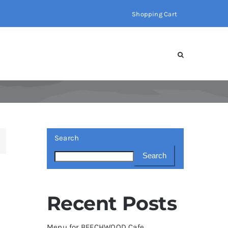
Shopping Cart
Search
Search
Recent Posts
Menu for BEECHWOOD Cafe,