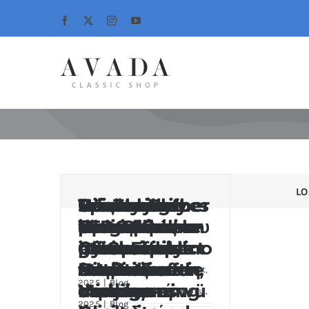
Skip
Facebook
X
Instagram
YouTube
to
content
LO
Erfahrungsber
How to Play
Die Zukunft
Wie moderne
Game
Spielen mit
Πώς οι
Recenzja
Les tendances
Trustly im
icht: Spielen
Slot at Online
des Online-
LEDs den
Provider
Verantwortun
προσφορές του
programów
du cashback
Online-
im Casinoly
Casinos
Glücksspiels:
Cyan-Effekt
Comparison:
g im
robocat casino
partnerskich
et leur impact
Glücksspiel:
Casino auf
Innovationen,
faszinierend
NetEnt vs
atlanticace
επηρεάζουν τη
zet casino
sur l’industrie
Die Zukunft
By
Amir Siddiqui
|
March 31st,
2025
|
Blog
mobilen
Vertrauenswü
erzeugen
Microgaming
casino
στρατηγική
des jeux en
des Live-
By
Amir Siddiqui
|
March 31st,
2025
|
Blog