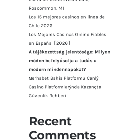
Roscommon, MI
Los 15 mejores casinos en línea de
Chile 2026
Los Mejores Casinos Online Fiables
en España【2026】
A tájékozottság jelentősége: Milyen
módon befolyásolja a tudás a
modern mindennapokat?
мerhabet Bahis Platformu Canlý
Casino Platformlarýnda Kazançta
Güvenlik Rehberi
Recent
Comments