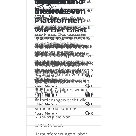
Geräten
rdigkeit und
παιχνιδιού
ligne
Casino-
By
By
By
Amir Siddiqui
Amir Siddiqui
Amir Siddiqui
|
|
|
March 31st,
March 31st,
March 31st,
2025
2025
2025
|
|
|
Blog
Blog
Blog
die Rolle von
Erlebnisses
Understanding Online Slots
By
By
By
Amir Siddiqui
Amir Siddiqui
Amir Siddiqui
|
|
|
March 31st,
March 31st,
March 31st,
2025
2025
2025
|
|
|
Blog
Blog
Blog
Online slots are digital
Plattformen
W dzisiejszych czasach,
By
Amir Siddiqui
|
March 31st,
versions of traditional slot
2025
|
Blog
kiedy mobilne granie
wie Bet Blast
1. Einführung in den Cyan-
Why Game Provider
Das atlanticace casino
machines. They operate
zyskuje na popularności,
Effekt bei modernen LEDs
Comparison: NetEnt vs
bietet Spielern die
Das Casinoly Casino hat
Οι προσφορές του robocat
Introduction : une
By
Amir Siddiqui
|
March 31st,
using software that
jakość aplikacji oraz
2025
Moderne Leuchtdioden
Microgaming Matters
Möglichkeit, sich in einer
|
Blog
sich als eine beliebte
casino παίζουν καθοριστικό
révolution en marche dans
In einer Ära, in der Online-
generates random
interfejsu dotykowego
(LEDs) revolutionieren die
When choosing an online
sicheren und regulierten
Plattform für Spieler
ρόλο στη στρατηγική
l'industrie du gambling
Casinos ständig innovative
outcomes,
stają się kluczowymi
Lichttechnik durch ihre
casino, the game providers
Umgebung zu unterhalten.
etabliert, die ihre
παιχνιδιού των χρηστών. Με
Depuis l'avènement du
Technologien integrieren,
In einer Ära rasanten
elementami doświadczenia
Fähigkeit, präzise und
often dictate the quality
Verantwortungsvolles
Glücksspiele auf mobilen
την κατάλληλη κατανόηση
numérique, l'offre de
um Spielkomfort und
technologischen Wandels
Read More
0
gracza.
lebendige
Spielen ist ein
Geräten genießen
των προσφορών, οι
services dans l'industrie
Sicherheit zu maximieren,
und wachsender
Read More
0
möchten.
des
rückt die Zahlungsweise
regulatorischer
Read More
0
Read More
Read More
0
0
Read More
0
mit
Anforderungen steht die
Read More
Read More
0
0
Branche der Online-
Read More
0
Glücksspiele vor
bedeutenden
Herausforderungen, aber