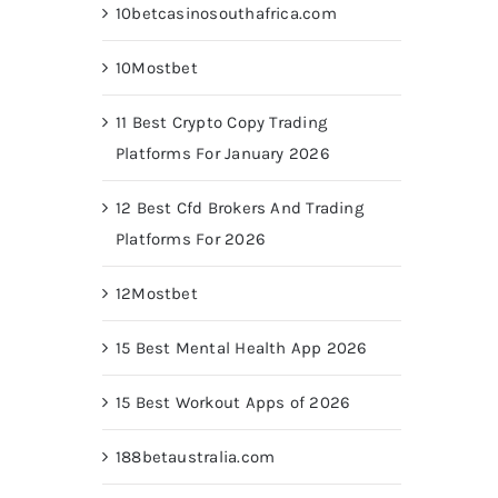
10betcasinosouthafrica.com
10Mostbet
11 Best Crypto Copy Trading
Platforms For January 2026
12 Best Cfd Brokers And Trading
Platforms For 2026
12Mostbet
15 Best Mental Health App 2026
15 Best Workout Apps of 2026
188betaustralia.com