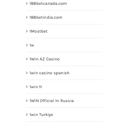
188betcanada.com
188betindia.com
1Mostbet
1w
1Win AZ Casino
1win casino spanish
1win fr
1WIN Official In Russia
1win Turkiye